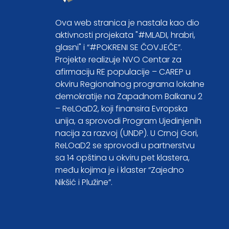
Ova web stranica je nastala kao dio
aktivnosti projekata "#MLADI, hrabri,
glasni" i “#POKRENI SE ČOVJEČE”.
Projekte realizuje NVO Centar za
afirmaciju RE populacije – CAREP u
okviru Regionalnog programa lokalne
demokratije na Zapadnom Balkanu 2
– ReLOaD2, koji finansira Evropska
unija, a sprovodi Program Ujedinjenih
nacija za razvoj (UNDP). U Crnoj Gori,
ReLOaD2 se sprovodi u partnerstvu
sa 14 opština u okviru pet klastera,
među kojima je i klaster “Zajedno
Nikšić i Plužine”.