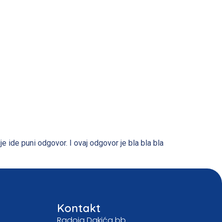
je ide puni odgovor. I ovaj odgovor je bla bla bla
Kontakt
Radoja Dakića bb