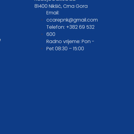
81400 Nikšić, Crna Gora
Email:
ccarepnk@gmail.com
Telefon: +382 69 532
600
e
Radno vrijeme: Pon -
Pet 08:30 – 15:00