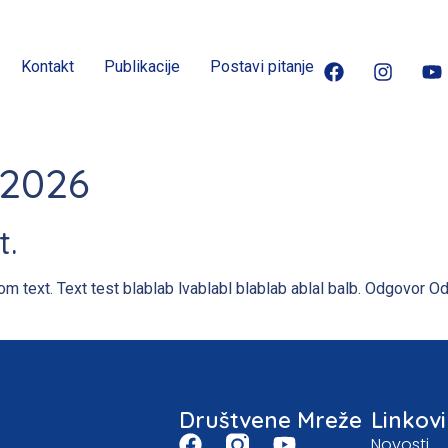
Kontakt
Publikacije
Postavi pitanje
 2026
t.
dom text. Text test blablab lvablabl blablab ablal balb. Odgovor Od
Društvene Mreže
Linkovi
Novosti