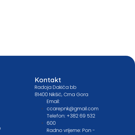
Kontakt
Radoja Dakića bb
81400 Nikšić, Crna Gora
Email:
ccarepnk@gmail.com
Telefon: +382 69 532
600
e
Radno vrijeme: Pon -