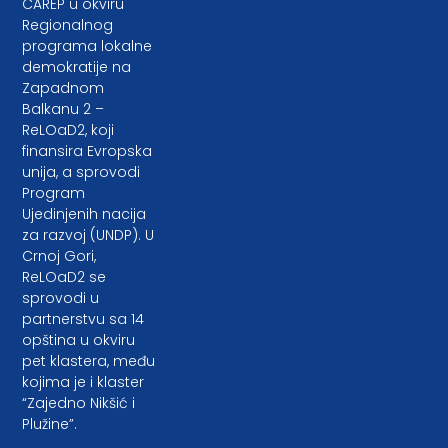
CAREP u okviru
Regionalnog
programa lokalne
demokratije na
Zapadnom
Balkanu 2 –
ReLOaD2, koji
finansira Evropska
unija, a sprovodi
Program
Ujedinjenih nacija
za razvoj (UNDP). U
Crnoj Gori,
ReLOaD2 se
sprovodi u
partnerstvu sa 14
opština u okviru
pet klastera, među
kojima je i klaster
“Zajedno Nikšić i
Plužine”.