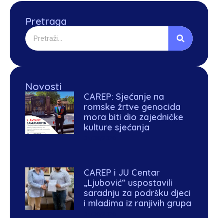
Pretraga
Novosti
CAREP: Sjećanje na
romske žrtve genocida
mora biti dio zajedničke
kulture sjećanja
04/08/2026
CAREP i JU Centar
„Ljubović“ uspostavili
saradnju za podršku djeci
i mladima iz ranjivih grupa
04/06/2026