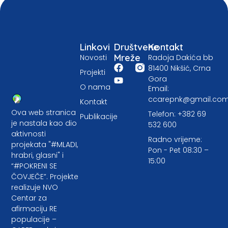
Linkovi
Društvene
Kontakt
Mreže
Novosti
Radoja Dakića bb
81400 Nikšić, Crna
Projekti
Gora
O nama
Email:
ccarepnk@gmail.co
Kontakt
Ova web stranica
Telefon: +382 69
Publikacije
je nastala kao dio
532 600
aktivnosti
Radno vrijeme:
projekata "#MLADI,
Pon - Pet 08:30 –
hrabri, glasni" i
15:00
“#POKRENI SE
ČOVJEČE”. Projekte
realizuje NVO
Centar za
afirmaciju RE
populacije –