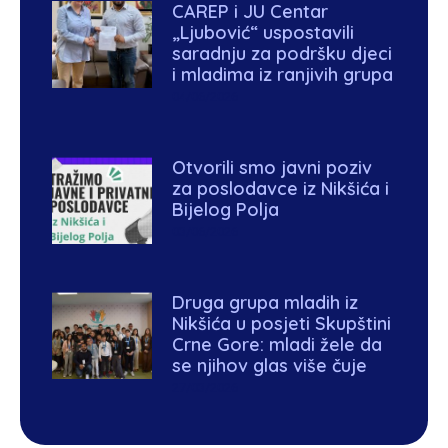
CAREP i JU Centar
„Ljubović“ uspostavili
saradnju za podršku djeci
i mladima iz ranjivih grupa
04/06/2026
Otvorili smo javni poziv
za poslodavce iz Nikšića i
Bijelog Polja
03/06/2026
Druga grupa mladih iz
Nikšića u posjeti Skupštini
Crne Gore: mladi žele da
se njihov glas više čuje
27/03/2026