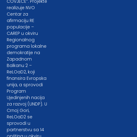
ČOVJEČE”. Projekte
realizuje NVO
Centar za
afirmaciju RE
populacije –
CAREP u okviru
Regionalnog
programa lokalne
demokratije na
Zapadnom
Balkanu 2 –
ReLOaD2, koji
finansira Evropska
unija, a sprovodi
Program
Ujedinjenih nacija
za razvoj (UNDP). U
Crnoj Gori,
ReLOaD2 se
sprovodi u
partnerstvu sa 14
opština u okviru