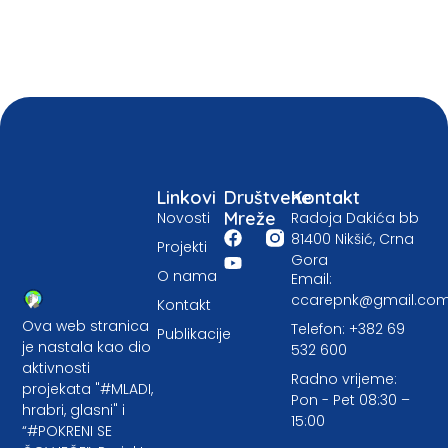
Linkovi
Društvene
Kontakt
Mreže
Novosti
Radoja Dakića bb
81400 Nikšić, Crna
Projekti
Gora
O nama
Email:
ccarepnk@gmail.co
Kontakt
Ova web stranica
Telefon: +382 69
Publikacije
je nastala kao dio
532 600
aktivnosti
Radno vrijeme:
projekata "#MLADI,
Pon - Pet 08:30 –
hrabri, glasni" i
15:00
“#POKRENI SE