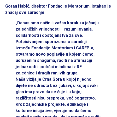
Goran Habić
, direktor Fondacije Mentorium, istakao je
značaj ove saradnje:
„Danas smo načinili važan korak ka jačanju
zajedničkih vrijednosti – razumijevanja,
solidarnosti i dostojanstva za sve.
Potpisivanjem sporazuma o saradnji
između Fondacije Mentorium i CAREP-a,
otvaramo novo poglavlje u kojem ćemo,
udruženim snagama, raditi na afirmaciji
jednakosti i podršci mladima iz RE
zajednice i drugih ranjivih grupa.
Naša vizija je Crna Gora u kojoj nijedno
dijete ne odrasta bez ljubavi, u kojoj svaki
glas ima pravo da se čuje i u kojoj
različitosti nisu prepreka, već bogatstvo.
Kroz zajedničke projekte, edukacije i
kulturne inicijative, vjerujemo da ćemo
poslati snažnu poruku: da je moguće graditi