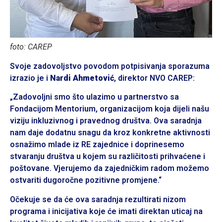
foto: CAREP
Svoje zadovoljstvo povodom potpisivanja sporazuma
izrazio je i
Nardi Ahmetović
, direktor NVO CAREP:
„Zadovoljni smo što ulazimo u partnerstvo sa
Fondacijom Mentorium, organizacijom koja dijeli našu
viziju inkluzivnog i pravednog društva. Ova saradnja
nam daje dodatnu snagu da kroz konkretne aktivnosti
osnažimo mlade iz RE zajednice i doprinesemo
stvaranju društva u kojem su različitosti prihvaćene i
poštovane. Vjerujemo da zajedničkim radom možemo
ostvariti dugoročne pozitivne promjene.“
Očekuje se da će ova saradnja rezultirati nizom
programa i inicijativa koje će imati direktan uticaj na