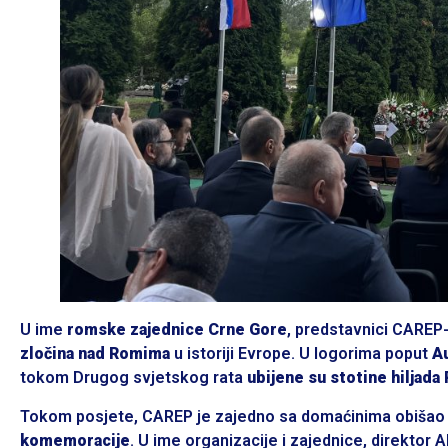
U ime
romske zajednice Crne Gore
, predstavnici CAREP-
zločina nad Romima
u istoriji Evrope. U logorima poput
Au
tokom Drugog svjetskog rata
ubijene su stotine hiljada
Tokom posjete, CAREP je zajedno sa domaćinima obiša
komemoracije
. U ime organizacije i zajednice, direktor 