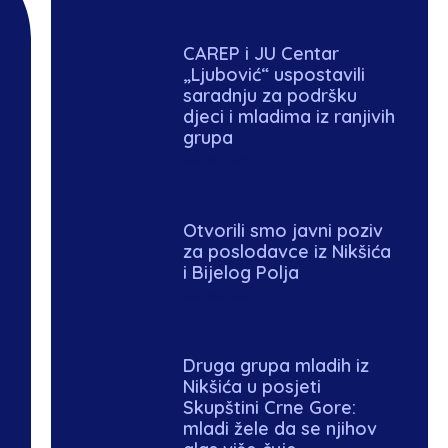
CAREP i JU Centar
„Ljubović“ uspostavili
saradnju za podršku
djeci i mladima iz ranjivih
grupa
04/06/2026
Otvorili smo javni poziv
za poslodavce iz Nikšića
i Bijelog Polja
03/06/2026
Druga grupa mladih iz
Nikšića u posjeti
Skupštini Crne Gore:
mladi žele da se njihov