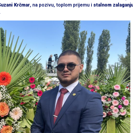
Suzani Krčmar
, na pozivu, toplom prijemu i
stalnom zalaganju
.