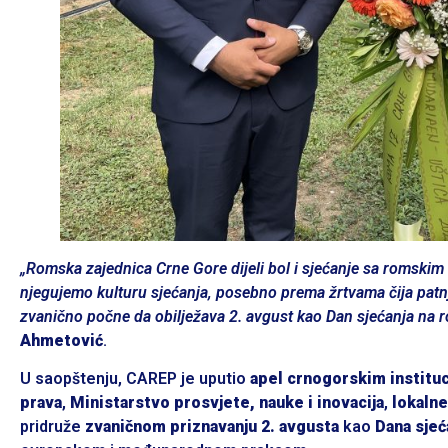
„Romska zajednica Crne Gore dijeli bol i sjećanje sa romski
njegujemo kulturu sjećanja, posebno prema žrtvama čija patnj
zvanično počne da obilježava 2. avgust kao Dan sjećanja na 
Ahmetović
.
U saopštenju, CAREP je uputio
apel crnogorskim institu
prava
,
Ministarstvo prosvjete, nauke i inovacija
,
lokaln
pridruže
zvaničnom priznavanju 2. avgusta
kao
Dana sje