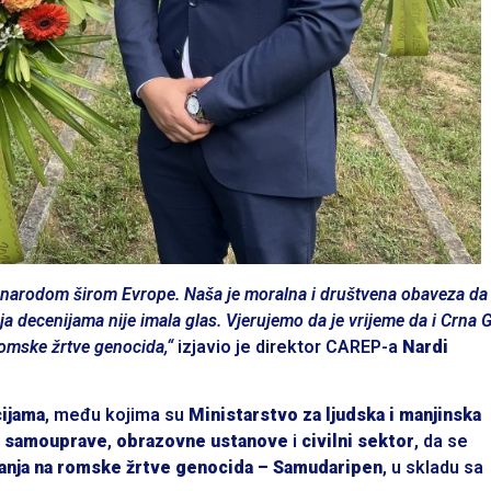
m narodom širom Evrope. Naša je moralna i društvena obaveza da
a decenijama nije imala glas. Vjerujemo da je vrijeme da i Crna 
romske žrtve genocida,“
izjavio je direktor CAREP-a
Nardi
cijama
, među kojima su
Ministarstvo za ljudska i manjinska
e samouprave
,
obrazovne ustanove
i
civilni sektor
, da se
ćanja na romske žrtve genocida – Samudaripen
, u skladu sa