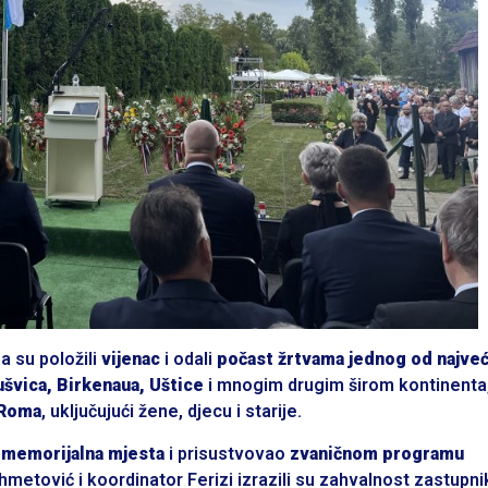
a su položili
vijenac
i odali
počast žrtvama jednog od najveć
švica, Birkenaua, Uštice
i mnogim drugim širom kontinenta
 Roma
, uključujući žene, djecu i starije.
o
memorijalna mjesta
i prisustvovao
zvaničnom programu
Ahmetović i koordinator Ferizi izrazili su zahvalnost zastupni