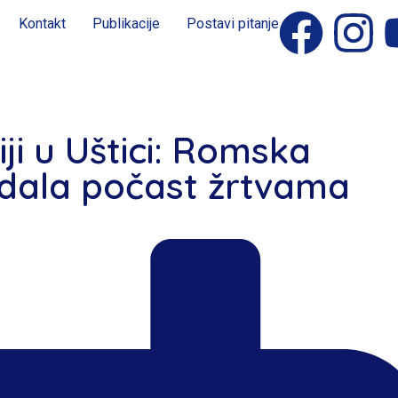
Kontakt
Publikacije
Postavi pitanje
i u Uštici: Romska
odala počast žrtvama