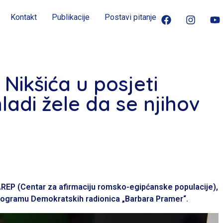
Kontakt
Publikacije
Postavi pitanje
Nikšića u posjeti
ladi žele da se njihov
CAREP (Centar za afirmaciju romsko-egipćanske populacije),
 programu Demokratskih radionica „Barbara Pramer“.