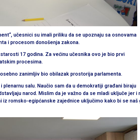
ment“, učesnici su imali priliku da se upoznaju sa osnovama
nta i procesom donošenja zakona.
 starosti 17 godina. Za većinu učesnika ovo je bio prvi
ratskim procesima.
posebno zanimljiv bio obilazak prostorija parlamenta.
u i plenarnu salu. Naučio sam da u demokratiji građani biraju
tavljaju narod. Mislim da je važno da se mladi uključe jer i 
mi iz romsko-egipćanske zajednice uključimo kako bi se naš 