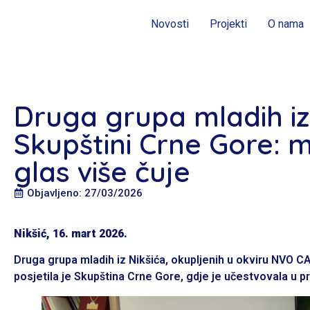
Novosti
Projekti
O nama
Druga grupa mladih iz 
Skupštini Crne Gore: m
glas više čuje
Objavljeno: 27/03/2026
Nikšić, 16. mart 2026.
Druga grupa mladih iz Nikšića, okupljenih u okviru NVO 
posjetila je Skupština Crne Gore, gdje je učestvovala u