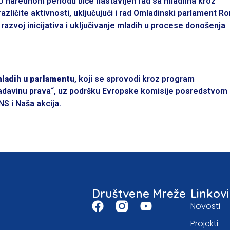
U narednom periodu biće nastavljen rad sa mladima kroz
različite aktivnosti, uključujući i rad Omladinski parlament R
razvoj inicijativa i uključivanje mladih u procese donošenja
ladih u parlamentu
, koji se sprovodi kroz program
ladavinu prava“, uz podršku Evropske komisije posredstvom
NS i Naša akcija.
Društvene Mreže
Linkovi
Novosti
Projekti