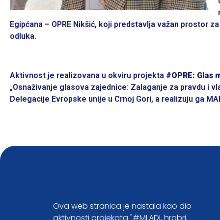
Egipćana – OPRE Nikšić, koji predstavlja važan prostor za 
odluka.
Aktivnost je realizovana u okviru projekta
#OPRE: Glas m
„Osnaživanje glasova zajednice: Zalaganje za pravdu i v
Delegacije Evropske unije u Crnoj Gori, a realizuju ga MA
Ova web stranica je nastala kao dio
aktivnosti projekata "#MLADI, hrabri,