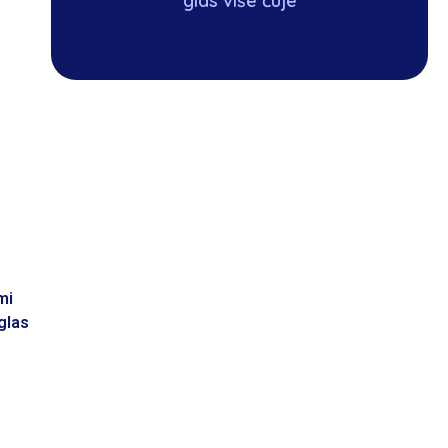
glas više čuje
27/03/2026
mi
glas