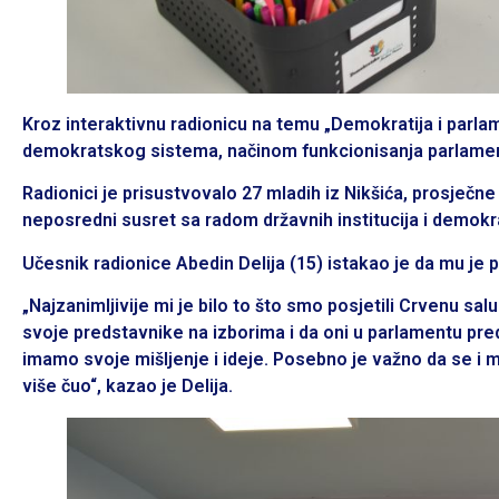
Kroz interaktivnu radionicu na temu „Demokratija i parla
demokratskog sistema, načinom funkcionisanja parlame
Radionici je prisustvovalo 27 mladih iz Nikšića, prosječne
neposredni susret sa radom državnih institucija i demok
Učesnik radionice Abedin Delija (15) istakao je da mu je 
„Najzanimljivije mi je bilo to što smo posjetili Crvenu sal
svoje predstavnike na izborima i da oni u parlamentu preds
imamo svoje mišljenje i ideje. Posebno je važno da se i 
više čuo“, kazao je Delija.