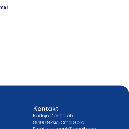
oma i
Kontakt
Radoja Dakića bb
81400 Nikšić, Crna Gora
Email: ccarepnk@gmail.com