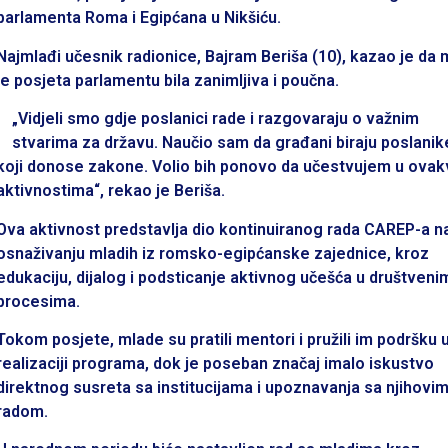
parlamenta Roma i Egipćana u Nikšiću.
Najmlađi učesnik radionice, Bajram Beriša (10), kazao je da 
je posjeta parlamentu bila zanimljiva i poučna.
„Vidjeli smo gdje poslanici rade i razgovaraju o važnim
stvarima za državu. Naučio sam da građani biraju poslanik
koji donose zakone. Volio bih ponovo da učestvujem u ova
aktivnostima“, rekao je Beriša.
Ova aktivnost predstavlja dio kontinuiranog rada CAREP-a n
osnaživanju mladih iz romsko-egipćanske zajednice, kroz
edukaciju, dijalog i podsticanje aktivnog učešća u društveni
procesima.
Tokom posjete, mlade su pratili mentori i pružili im podršku 
realizaciji programa, dok je poseban značaj imalo iskustvo
direktnog susreta sa institucijama i upoznavanja sa njihovi
radom.