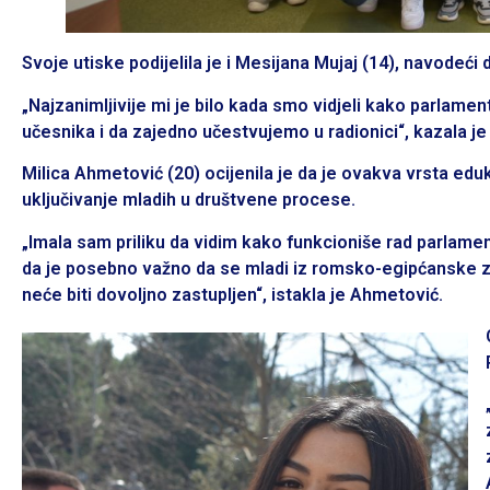
Svoje utiske podijelila je i Mesijana Mujaj (14), navodeći 
„Najzanimljivije mi je bilo kada smo vidjeli kako parlament
učesnika i da zajedno učestvujemo u radionici“, kazala je
Milica Ahmetović (20) ocijenila je da je ovakva vrsta edu
uključivanje mladih u društvene procese.
„Imala sam priliku da vidim kako funkcioniše rad parlam
da je posebno važno da se mladi iz romsko-egipćanske za
neće biti dovoljno zastupljen“, istakla je Ahmetović.