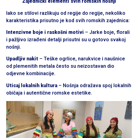
Zajednički elementi svih romskih nošnji
Iako se stilovi razlikuju od regije do regije, nekoliko
karakteristika prisutno je kod svih romskih zajednica:
Intenzivne boje i raskošni motivi
– Jarke boje, florali
i pažljivo izrađeni detalji prisutni su u gotovo svakoj
nošnji.
Upadljiv nakit
– Teške ogrlice, narukvice i naušnice
od plemenitih metala često su neizostavan dio
odjevne kombinacije.
Uticaj lokalnih kultura
– Nošnja odražava spoj lokalnih
običaja i autentične romske estetike.