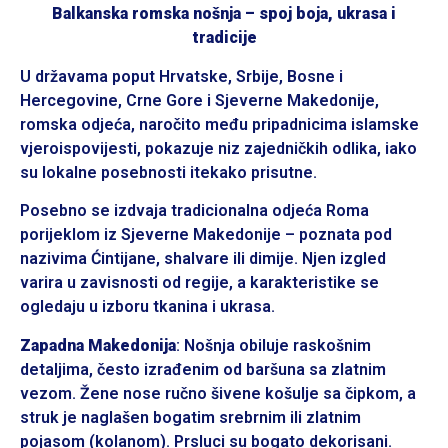
Balkanska romska nošnja – spoj boja, ukrasa i
tradicije
U državama poput Hrvatske, Srbije, Bosne i
Hercegovine, Crne Gore i Sjeverne Makedonije,
romska odjeća, naročito među pripadnicima islamske
vjeroispovijesti, pokazuje niz zajedničkih odlika, iako
su lokalne posebnosti itekako prisutne.
Posebno se izdvaja tradicionalna odjeća Roma
porijeklom iz Sjeverne Makedonije – poznata pod
nazivima Ćintijane, shalvare ili dimije. Njen izgled
varira u zavisnosti od regije, a karakteristike se
ogledaju u izboru tkanina i ukrasa.
Zapadna Makedonija
: Nošnja obiluje raskošnim
detaljima, često izrađenim od baršuna sa zlatnim
vezom. Žene nose ručno šivene košulje sa čipkom, a
struk je naglašen bogatim srebrnim ili zlatnim
pojasom (kolanom). Prsluci su bogato dekorisani.