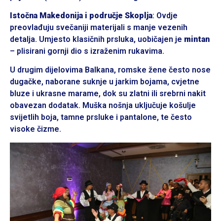
Istočna Makedonija i područje Skoplja
: Ovdje
preovlađuju svečaniji materijali s manje vezenih
detalja. Umjesto klasičnih prsluka, uobičajen je
mintan
– plisirani gornji dio s izraženim rukavima.
U drugim dijelovima Balkana, romske žene često nose
dugačke, naborane suknje u jarkim bojama, cvjetne
bluze i ukrasne marame, dok su zlatni ili srebrni nakit
obavezan dodatak. Muška nošnja uključuje košulje
svijetlih boja, tamne prsluke i pantalone, te često
visoke čizme.