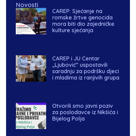
Novosti
CAREP: Sjećanje na
romske žrtve genocida
mora biti dio zajedničke
kulture sjećanja
04/08/2026
CAREP i JU Centar
„Ljubović“ uspostavili
saradnju za podršku djeci
i mladima iz ranjivih grupa
04/06/2026
Otvorili smo javni poziv
za poslodavce iz Nikšića i
Bijelog Polja
03/06/2026