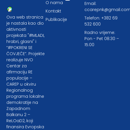
O nama
Email:
ccarepnk@gmail.co
Kontakt
Ova web stranica
Telefon: +382 69
Publikacije
je nastala kao dio
532 600
aktivnosti
Radno vrijeme:
projekata "#MLADI,
Pon - Pet 08:30 –
hrabri, glasni" i
15:00
“#POKRENI SE
ČOVJEČE”. Projekte
realizuje NVO
Centar za
afirmaciju RE
populacije –
CAREP u okviru
Regionalnog
programa lokalne
demokratije na
Zapadnom
Balkanu 2 –
ReLOaD2, koji
finansira Evropska