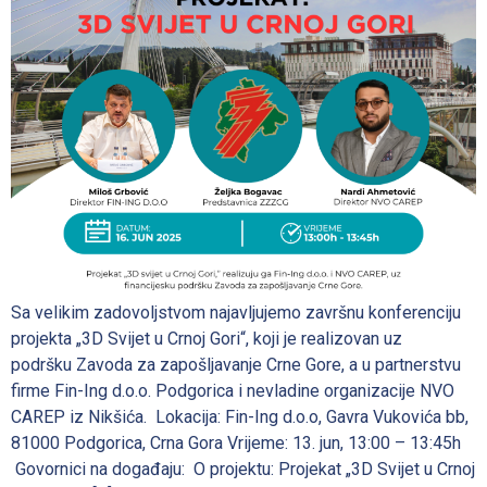
Sa velikim zadovoljstvom najavljujemo završnu konferenciju
projekta „3D Svijet u Crnoj Gori“, koji je realizovan uz
podršku Zavoda za zapošljavanje Crne Gore, a u partnerstvu
firme Fin-Ing d.o.o. Podgorica i nevladine organizacije NVO
CAREP iz Nikšića. Lokacija: Fin-Ing d.o.o, Gavra Vukovića bb,
81000 Podgorica, Crna Gora Vrijeme: 13. jun, 13:00 – 13:45h
Govornici na događaju: O projektu: Projekat „3D Svijet u Crnoj