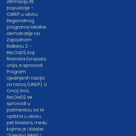
afirmaciju RE
populacije –
CAREP u okviru
Regionalnog
programa lokalne
demokratije na
Zapadnom
Balkanu 2 –
ReLOaD2, koji
finansira Evropska
unija, a sprovodi
Program
Ujedinjenih nacija
za razvoj (UNDP). U
Crnoj Gori,
ReLOaD2 se
sprovodi u
partnerstvu sa 14
opština u okviru
pet klastera, među
kojima je i klaster
“Zajedno Nikšić i