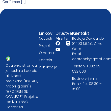
Gori“ imao […]
Linkovi
Društvene
Kontakt
Mreže
Novosti
Radoja Dakića bb
81400 Nikšić, Crna
Projekti
Gora
O nama
Email:
ccarepnk@gmail.co
Kontakt
Ova web stranica
Telefon: +382 69
Publikacije
je nastala kao dio
532 600
aktivnosti
Radno vrijeme:
projekata "#MLADI,
Pon - Pet 08:30 –
hrabri, glasni" i
15:00
“#POKRENI SE
ČOVJEČE”. Projekte
realizuje NVO
Centar za