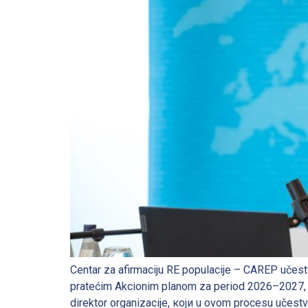
Centar za afirmaciju RE populacije – CAREP učest
pratećim Akcionim planom za period 2026–2027, od
direktor organizacije, који u ovom procesu učestvu