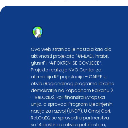
Ova web stranica je nastala kao dio
aktivnosti projekata "#MLADI, hrabri,
glasni" i “#POKRENI SE ČOVJEČE”.
Projekte realizuje NVO Centar za
afirmaciju RE populacije – CAREP u
okviru Regionalnog programa lokalne
demokratije na Zapadnom Balkanu 2
– ReLOaD2, koji finansira Evropska
unija, a sprovodi Program Ujedinjenih
nacija za razvoj (UNDP). U Crnoj Gori,
ReLOaD2 se sprovodi u partnerstvu
sa 14 opština u okviru pet klastera,