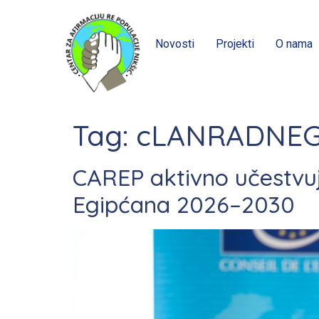
Novosti
Projekti
O nama
Tag:
cLANRADNEG
CAREP aktivno učestvuje
Egipćana 2026–2030