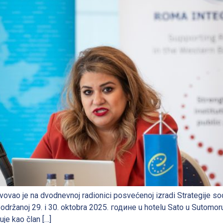
vovao je na dvodnevnoj radionici posvećenoj izradi Strategije so
ržanoj 29. i 30. oktobra 2025. године u hotelu Sato u Sutomoru
je kao član […]