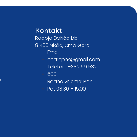
Kontakt
Radoja Dakića bb
81400 Nikšić, Crna Gora
Email:
ccarepnk@gmail.com
Telefon: +382 69 532
600
e
Radno vrijeme: Pon -
Pet 08:30 – 15:00