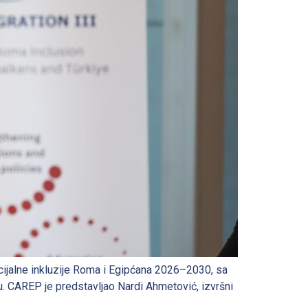
cijalne inkluzije Roma i Egipćana 2026–2030, sа
. CAREP je predstavljao Nardi Ahmetović, izvršni