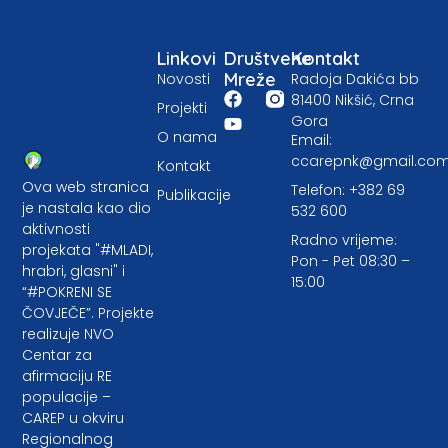
Linkovi
Društvene
Kontakt
Mreže
Novosti
Radoja Dakića bb
81400 Nikšić, Crna
Projekti
Gora
O nama
Email:
ccarepnk@gmail.co
Kontakt
Ova web stranica
Telefon: +382 69
Publikacije
je nastala kao dio
532 600
aktivnosti
Radno vrijeme:
projekata "#MLADI,
Pon - Pet 08:30 –
hrabri, glasni" i
15:00
“#POKRENI SE
ČOVJEČE”. Projekte
realizuje NVO
Centar za
afirmaciju RE
populacije –
CAREP u okviru
Regionalnog