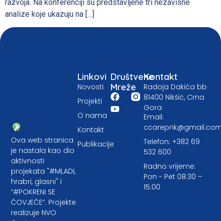
razvoja. Na konferenciji su predstavljene tri nezavisne
analize koje ukazuju na […]
Linkovi
Društvene
Kontakt
Mreže
Novosti
Radoja Dakića bb
81400 Nikšić, Crna
Projekti
Gora
O nama
Email:
ccarepnk@gmail.co
Kontakt
Ova web stranica
Telefon: +382 69
Publikacije
je nastala kao dio
532 600
aktivnosti
Radno vrijeme:
projekata "#MLADI,
Pon - Pet 08:30 –
hrabri, glasni" i
15:00
“#POKRENI SE
ČOVJEČE”. Projekte
realizuje NVO