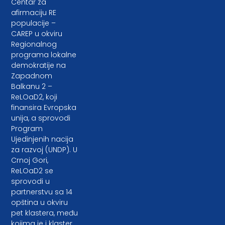
Centar za
afirmaciju RE
populacije –
CAREP u okviru
Regionalnog
programa lokalne
demokratije na
Zapadnom
Balkanu 2 –
ReLOaD2, koji
finansira Evropska
unija, a sprovodi
Program
Ujedinjenih nacija
za razvoj (UNDP). U
Crnoj Gori,
ReLOaD2 se
sprovodi u
partnerstvu sa 14
opština u okviru
pet klastera, među
kojima je i klaster