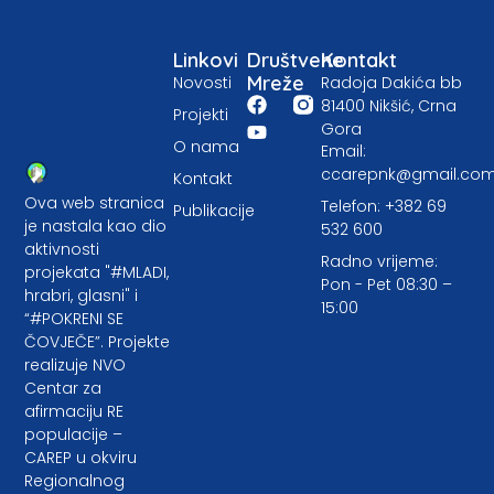
Linkovi
Društvene
Kontakt
Mreže
Novosti
Radoja Dakića bb
81400 Nikšić, Crna
Projekti
Gora
O nama
Email:
ccarepnk@gmail.co
Kontakt
Ova web stranica
Telefon: +382 69
Publikacije
je nastala kao dio
532 600
aktivnosti
Radno vrijeme:
projekata "#MLADI,
Pon - Pet 08:30 –
hrabri, glasni" i
15:00
“#POKRENI SE
ČOVJEČE”. Projekte
realizuje NVO
Centar za
afirmaciju RE
populacije –
CAREP u okviru
Regionalnog