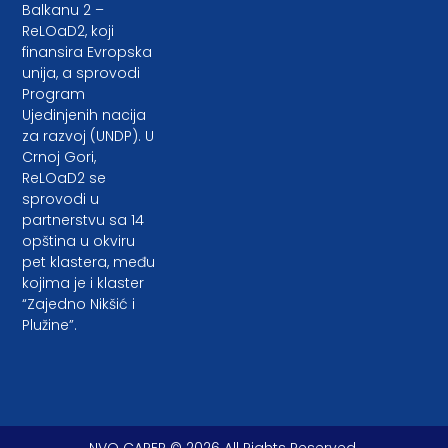
Balkanu 2 –
ReLOaD2, koji
finansira Evropska
unija, a sprovodi
Program
Ujedinjenih nacija
za razvoj (UNDP). U
Crnoj Gori,
ReLOaD2 se
sprovodi u
partnerstvu sa 14
opština u okviru
pet klastera, među
kojima je i klaster
“Zajedno Nikšić i
Plužine”.
NVO CAREP © 2026 All Rights Reserved.