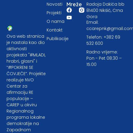
Mreže
Novosti
Radoja Dakića bb
81400 Nikšić, Crna
Projekti
Gora
O nama
Email:
ccarepnk@gmail.co
Kontakt
Ova web stranica
Telefon: +382 69
Publikacije
je nastala kao dio
532 600
aktivnosti
Radno vrijeme:
projekata "#MLADI,
Pon - Pet 08:30 –
hrabri, glasni" i
15:00
“#POKRENI SE
ČOVJEČE”. Projekte
realizuje NVO
Centar za
afirmaciju RE
populacije –
CAREP u okviru
Regionalnog
programa lokalne
demokratije na
Zapadnom