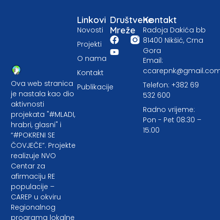
Linkovi
Društvene
Kontakt
Mreže
Novosti
Radoja Dakića bb
81400 Nikšić, Crna
Projekti
Gora
O nama
Email:
ccarepnk@gmail.co
Kontakt
Ova web stranica
Telefon: +382 69
Publikacije
je nastala kao dio
532 600
aktivnosti
Radno vrijeme:
projekata "#MLADI,
Pon - Pet 08:30 –
hrabri, glasni" i
15:00
“#POKRENI SE
ČOVJEČE”. Projekte
realizuje NVO
Centar za
afirmaciju RE
populacije –
CAREP u okviru
Regionalnog
programa lokalne