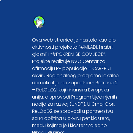
Ova web stranica je nastala kao dio
aktivnosti projekata "#MLADI, hrabri,
glasni" i “#POKRENI SE ČOVJEČE”.
Projekte realizuje NVO Centar za
afirmaciju RE populacije – CAREP u
okviru Regionalnog programa lokalne
demokratije na Zapadnom Balkanu 2
– ReLOaD2, koji finansira Evropska
unija, a sprovodi Program Ujedinjenih
nacija za razvoj (UNDP). U Crnoj Gori,
ReLOaD2 se sprovodi u partnerstvu
sa 14 opština u okviru pet klastera,
među kojima je i klaster “Zajedno
Nikšić i Plužine”.