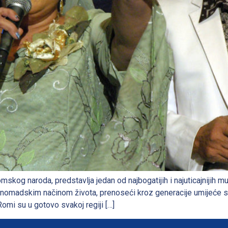
skog naroda, predstavlja jedan od najbogatijih i najuticajnijih m
li nomadskim načinom života, prenoseći kroz generacije umijeće sv
Romi su u gotovo svakoj regiji […]