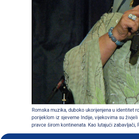
Romska muzika, duboko ukorijenjena u identitet rom
porijeklom iz sjeverne Indije, vijekovima su živje
pravce širom kontinenata. Kao lutajući zabavljači, 