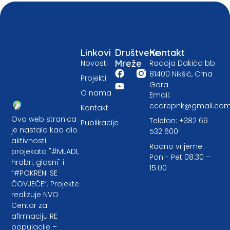
Linkovi
Društvene
Kontakt
Mreže
Novosti
Radoja Dakića bb
81400 Nikšić, Crna
Projekti
Gora
O nama
Email:
ccarepnk@gmail.co
Kontakt
Ova web stranica
Telefon: +382 69
Publikacije
je nastala kao dio
532 600
aktivnosti
Radno vrijeme:
projekata "#MLADI,
Pon - Pet 08:30 –
hrabri, glasni" i
15:00
“#POKRENI SE
ČOVJEČE”. Projekte
realizuje NVO
Centar za
afirmaciju RE
populacije –