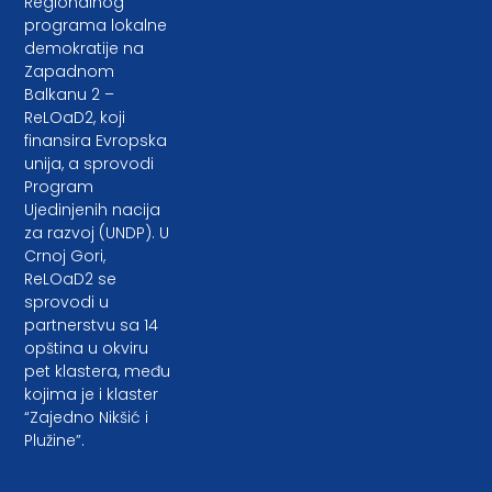
Regionalnog
programa lokalne
demokratije na
Zapadnom
Balkanu 2 –
ReLOaD2, koji
finansira Evropska
unija, a sprovodi
Program
Ujedinjenih nacija
za razvoj (UNDP). U
Crnoj Gori,
ReLOaD2 se
sprovodi u
partnerstvu sa 14
opština u okviru
pet klastera, među
kojima je i klaster
“Zajedno Nikšić i
Plužine”.