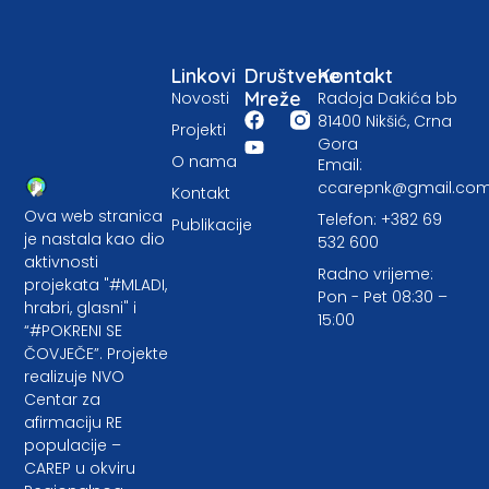
Linkovi
Društvene
Kontakt
Mreže
Novosti
Radoja Dakića bb
81400 Nikšić, Crna
Projekti
Gora
O nama
Email:
ccarepnk@gmail.co
Kontakt
Ova web stranica
Telefon: +382 69
Publikacije
je nastala kao dio
532 600
aktivnosti
Radno vrijeme:
projekata "#MLADI,
Pon - Pet 08:30 –
hrabri, glasni" i
15:00
“#POKRENI SE
ČOVJEČE”. Projekte
realizuje NVO
Centar za
afirmaciju RE
populacije –
CAREP u okviru