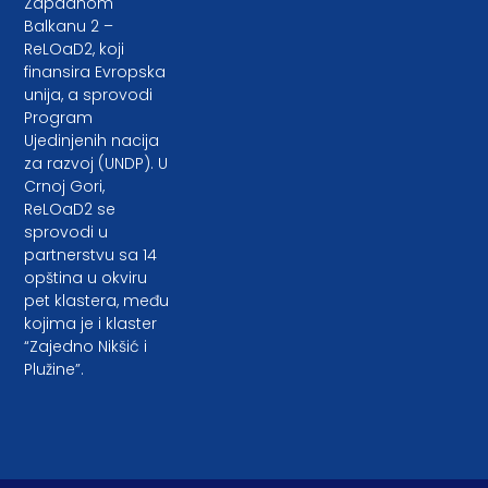
Zapadnom
Balkanu 2 –
ReLOaD2, koji
finansira Evropska
unija, a sprovodi
Program
Ujedinjenih nacija
za razvoj (UNDP). U
Crnoj Gori,
ReLOaD2 se
sprovodi u
partnerstvu sa 14
opština u okviru
pet klastera, među
kojima je i klaster
“Zajedno Nikšić i
Plužine”.