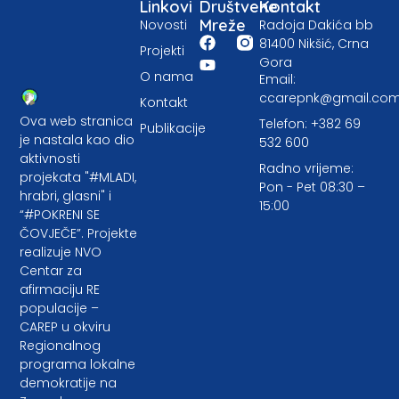
Linkovi
Društvene
Kontakt
Mreže
Novosti
Radoja Dakića bb
81400 Nikšić, Crna
Projekti
Gora
O nama
Email:
ccarepnk@gmail.co
Kontakt
Ova web stranica
Telefon: +382 69
Publikacije
je nastala kao dio
532 600
aktivnosti
Radno vrijeme:
projekata "#MLADI,
Pon - Pet 08:30 –
hrabri, glasni" i
15:00
“#POKRENI SE
ČOVJEČE”. Projekte
realizuje NVO
Centar za
afirmaciju RE
populacije –
CAREP u okviru
Regionalnog
programa lokalne
demokratije na