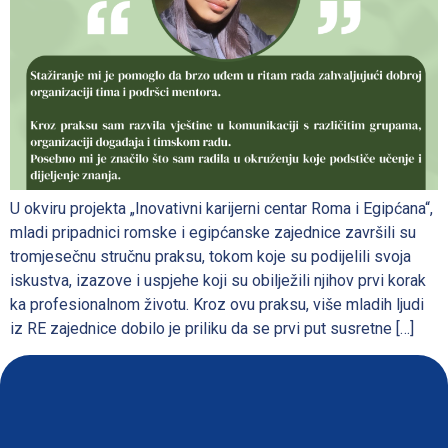
U okviru projekta „Inovativni karijerni centar Roma i Egipćana“,
mladi pripadnici romske i egipćanske zajednice završili su
tromjesečnu stručnu praksu, tokom koje su podijelili svoja
iskustva, izazove i uspjehe koji su obilježili njihov prvi korak
ka profesionalnom životu. Kroz ovu praksu, više mladih ljudi
iz RE zajednice dobilo je priliku da se prvi put susretne […]