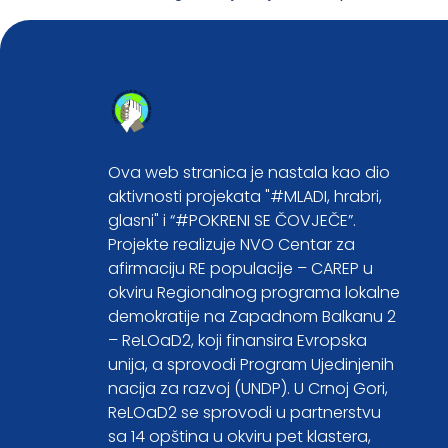
Ova web stranica je nastala kao dio
aktivnosti projekata "#MLADI, hrabri,
glasni" i “#POKRENI SE ČOVJEČE”.
Projekte realizuje NVO Centar za
afirmaciju RE populacije – CAREP u
okviru Regionalnog programa lokalne
demokratije na Zapadnom Balkanu 2
– ReLOaD2, koji finansira Evropska
unija, a sprovodi Program Ujedinjenih
nacija za razvoj (UNDP). U Crnoj Gori,
ReLOaD2 se sprovodi u partnerstvu
sa 14 opština u okviru pet klastera,