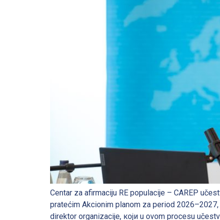
Centar za afirmaciju RE populacije – CAREP učest
pratećim Akcionim planom za period 2026–2027, od
direktor organizacije, који u ovom procesu učestvu