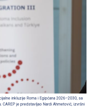
cijalne inkluzije Roma i Egipćana 2026–2030, sа
. CAREP je predstavljao Nardi Ahmetović, izvršni