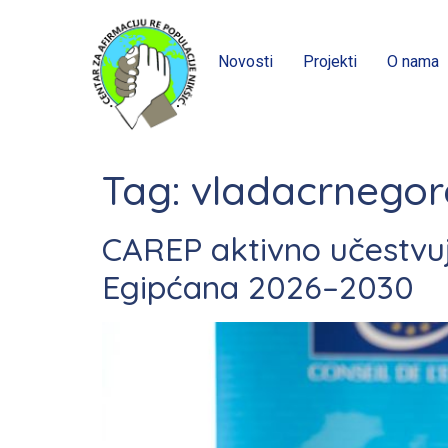
Novosti
Projekti
O nama
Tag:
vladacrnegor
CAREP aktivno učestvuje
Egipćana 2026–2030