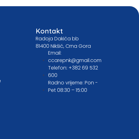
Kontakt
Radoja Dakića bb
81400 Nikšić, Crna Gora
Email:
ccarepnk@gmail.com
Telefon: +382 69 532
600
e
Radno vrijeme: Pon -
Pet 08:30 – 15:00