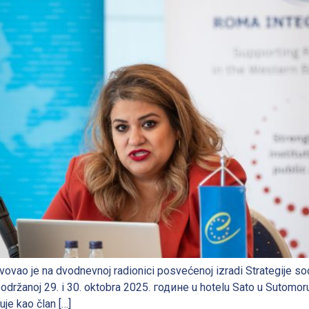
vovao je na dvodnevnoj radionici posvećenoj izradi Strategije so
ržanoj 29. i 30. oktobra 2025. године u hotelu Sato u Sutomoru
je kao član […]