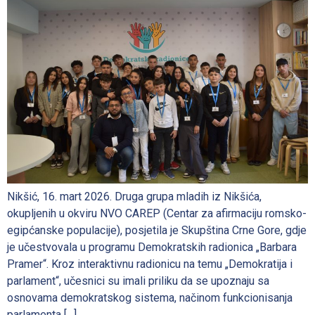
Nikšić, 16. mart 2026. Druga grupa mladih iz Nikšića,
okupljenih u okviru NVO CAREP (Centar za afirmaciju romsko-
egipćanske populacije), posjetila je Skupština Crne Gore, gdje
je učestvovala u programu Demokratskih radionica „Barbara
Pramer“. Kroz interaktivnu radionicu na temu „Demokratija i
parlament“, učesnici su imali priliku da se upoznaju sa
osnovama demokratskog sistema, načinom funkcionisanja
parlamenta […]