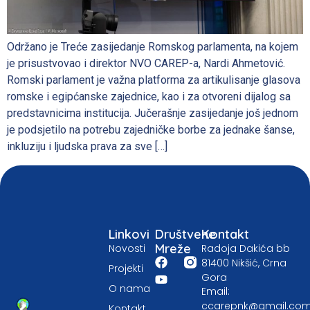
Održano je Treće zasijedanje Romskog parlamenta, na kojem
je prisustvovao i direktor NVO CAREP-a, Nardi Ahmetović.
Romski parlament je važna platforma za artikulisanje glasova
romske i egipćanske zajednice, kao i za otvoreni dijalog sa
predstavnicima institucija. Jučerašnje zasijedanje još jednom
je podsjetilo na potrebu zajedničke borbe za jednake šanse,
inkluziju i ljudska prava za sve […]
Linkovi
Društvene
Kontakt
Mreže
Novosti
Radoja Dakića bb
81400 Nikšić, Crna
Projekti
Gora
O nama
Email:
ccarepnk@gmail.co
Kontakt