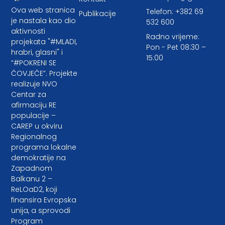
Ova web stranica
Telefon: +382 69
Publikacije
je nastala kao dio
532 600
aktivnosti
Radno vrijeme:
projekata "#MLADI,
Pon - Pet 08:30 –
hrabri, glasni" i
15:00
“#POKRENI SE
ČOVJEČE”. Projekte
realizuje NVO
Centar za
afirmaciju RE
populacije –
CAREP u okviru
Regionalnog
programa lokalne
demokratije na
Zapadnom
Balkanu 2 –
ReLOaD2, koji
finansira Evropska
unija, a sprovodi
Program