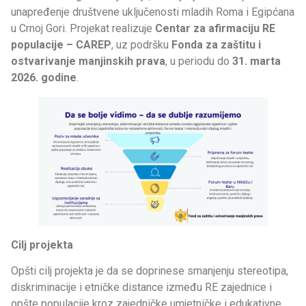
unapređenje društvene uključenosti mladih Roma i Egipćana
u Crnoj Gori. Projekat realizuje
Centar za afirmaciju RE
populacije – CAREP
, uz podršku
Fonda za zaštitu i
ostvarivanje manjinskih prava
, u periodu do
31. marta
2026. godine
.
Cilj projekta
Opšti cilj projekta je da se doprinese smanjenju stereotipa,
diskriminacije i etničke distance između RE zajednice i
opšte populacije kroz zajedničke umjetničke i edukativne