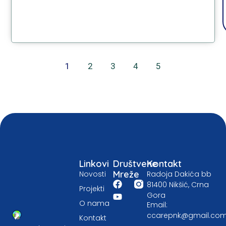
1
2
3
4
5
Linkovi
Društvene
Kontakt
Mreže
Novosti
Radoja Dakića bb
81400 Nikšić, Crna
Projekti
Gora
O nama
Email:
ccarepnk@gmail.co
Kontakt