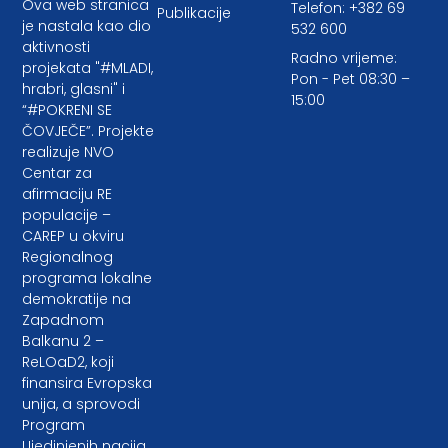
Ova web stranica
Telefon: +382 69
Publikacije
je nastala kao dio
532 600
aktivnosti
Radno vrijeme:
projekata "#MLADI,
Pon - Pet 08:30 –
hrabri, glasni" i
15:00
“#POKRENI SE
ČOVJEČE”. Projekte
realizuje NVO
Centar za
afirmaciju RE
populacije –
CAREP u okviru
Regionalnog
programa lokalne
demokratije na
Zapadnom
Balkanu 2 –
ReLOaD2, koji
finansira Evropska
unija, a sprovodi
Program
Ujedinjenih nacija