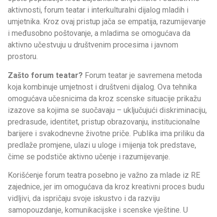
aktivnosti, forum teatar i interkulturalni dijalog mladih i
umjetnika. Kroz ovaj pristup jača se empatija, razumijevanje
i međusobno poštovanje, a mladima se omogućava da
aktivno učestvuju u društvenim procesima i javnom
prostoru.
Zašto forum teatar?
Forum teatar je savremena metoda
koja kombinuje umjetnost i društveni dijalog. Ova tehnika
omogućava učesnicima da kroz scenske situacije prikažu
izazove sa kojima se suočavaju – uključujući diskriminaciju,
predrasude, identitet, pristup obrazovanju, institucionalne
barijere i svakodnevne životne priče. Publika ima priliku da
predlaže promjene, ulazi u uloge i mijenja tok predstave,
čime se podstiče aktivno učenje i razumijevanje.
Korišćenje forum teatra posebno je važno za mlade iz RE
zajednice, jer im omogućava da kroz kreativni proces budu
vidljivi, da ispričaju svoje iskustvo i da razviju
samopouzdanje, komunikacijske i scenske vještine. U