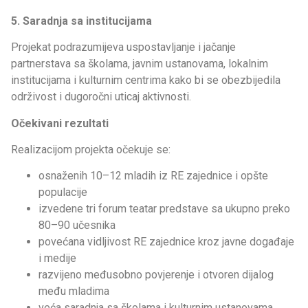
5. Saradnja sa institucijama
Projekat podrazumijeva uspostavljanje i jačanje
partnerstava sa školama, javnim ustanovama, lokalnim
institucijama i kulturnim centrima kako bi se obezbijedila
održivost i dugoročni uticaj aktivnosti.
Očekivani rezultati
Realizacijom projekta očekuje se:
osnaženih 10–12 mladih iz RE zajednice i opšte
populacije
izvedene tri forum teatar predstave sa ukupno preko
80–90 učesnika
povećana vidljivost RE zajednice kroz javne događaje
i medije
razvijeno međusobno povjerenje i otvoren dijalog
među mladima
veća saradnja sa školama i kulturnim ustanovama