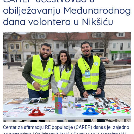
obilježavanju Međunarodnog
dana volontera u Nikšiću
Centar za afirmaciju RE populacije (CAREP) danas je, zajedno