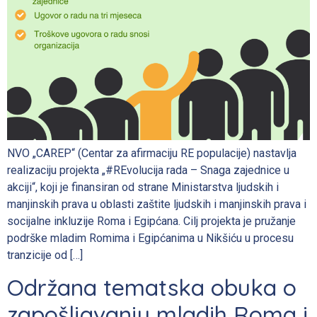
NVO „CAREP“ (Centar za afirmaciju RE populacije) nastavlja
realizaciju projekta „#REvolucija rada – Snaga zajednice u
akciji“, koji je finansiran od strane Ministarstva ljudskih i
manjinskih prava u oblasti zaštite ljudskih i manjinskih prava i
socijalne inkluzije Roma i Egipćana. Cilj projekta je pružanje
podrške mladim Romima i Egipćanima u Nikšiću u procesu
tranzicije od […]
Održana tematska obuka o
zapošljavanju mladih Roma i