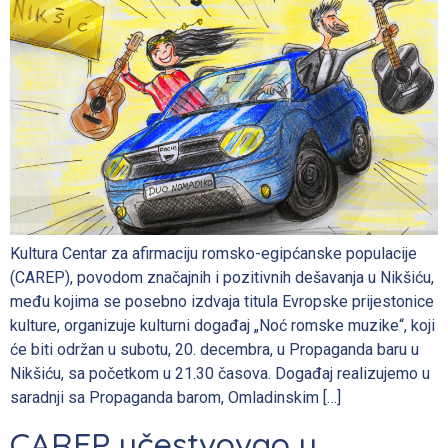
Kultura Centar za afirmaciju romsko-egipćanske populacije
(CAREP), povodom značajnih i pozitivnih dešavanja u Nikšiću,
među kojima se posebno izdvaja titula Evropske prijestonice
kulture, organizuje kulturni događaj „Noć romske muzike“, koji
će biti održan u subotu, 20. decembra, u Propaganda baru u
Nikšiću, sa početkom u 21.30 časova. Događaj realizujemo u
saradnji sa Propaganda barom, Omladinskim […]
CAREP učestvovao u