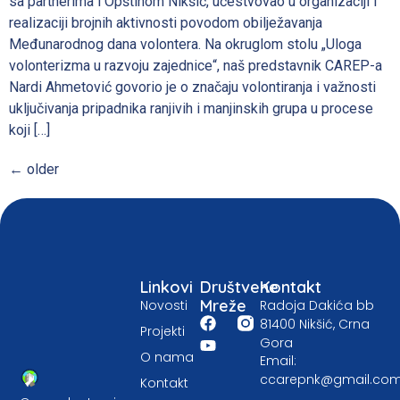
sa partnerima i Opštinom Nikšić, učestvovao u organizaciji i
realizaciji brojnih aktivnosti povodom obilježavanja
Međunarodnog dana volontera. Na okruglom stolu „Uloga
volonterizma u razvoju zajednice“, naš predstavnik CAREP-a
Nardi Ahmetović govorio je o značaju volontiranja i važnosti
uključivanja pripadnika ranjivih i manjinskih grupa u procese
koji […]
←
older
Linkovi
Društvene
Kontakt
Mreže
Novosti
Radoja Dakića bb
81400 Nikšić, Crna
Projekti
Gora
O nama
Email:
ccarepnk@gmail.co
Kontakt