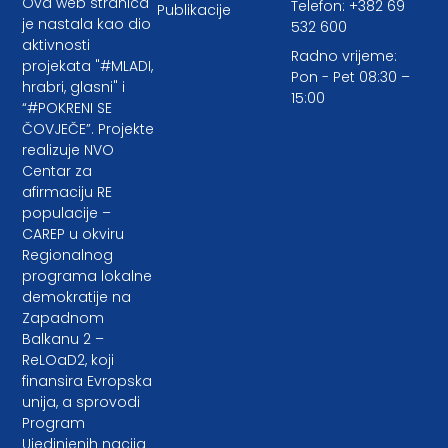
Ova web stranica
Telefon: +382 69
Publikacije
je nastala kao dio
532 600
aktivnosti
Radno vrijeme:
projekata "#MLADI,
Pon - Pet 08:30 –
hrabri, glasni" i
15:00
“#POKRENI SE
ČOVJEČE”. Projekte
realizuje NVO
Centar za
afirmaciju RE
populacije –
CAREP u okviru
Regionalnog
programa lokalne
demokratije na
Zapadnom
Balkanu 2 –
ReLOaD2, koji
finansira Evropska
unija, a sprovodi
Program
Ujedinjenih nacija