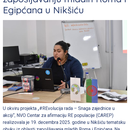
Egipćana u Nikšiću
U okviru projekta „#REvolucija rada – Snaga zajednice u
akciji“, NVO Centar za afirmaciju RE populacije (CAREP)
realizovala je 19. decembra 2025. godine u Nikšiću tematsku
obuku iz oblasti zapošljavanja mladih Roma i Egipćana. Na