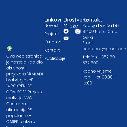
Linkovi
Društvene
Kontakt
Mreže
Novosti
Radoja Dakića bb
81400 Nikšić, Crna
Projekti
Gora
O nama
Email:
ccarepnk@gmail.co
Kontakt
Ova web stranica
Telefon: +382 69
Publikacije
je nastala kao dio
532 600
aktivnosti
Radno vrijeme:
projekata "#MLADI,
Pon - Pet 08:30 –
hrabri, glasni" i
15:00
“#POKRENI SE
ČOVJEČE”. Projekte
realizuje NVO
Centar za
afirmaciju RE
populacije –
CAREP u okviru