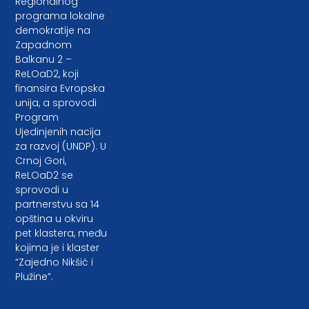
Regionalnog
programa lokalne
demokratije na
Zapadnom
Balkanu 2 –
ReLOaD2, koji
finansira Evropska
unija, a sprovodi
Program
Ujedinjenih nacija
za razvoj (UNDP). U
Crnoj Gori,
ReLOaD2 se
sprovodi u
partnerstvu sa 14
opština u okviru
pet klastera, među
kojima je i klaster
“Zajedno Nikšić i
Plužine”.